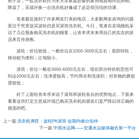
抢手货，一起洗衣机作为冬天里家庭必备的家用电器相同也热销。
降温了，买或许换一台洗衣机好像成了必定得完结的功课。
笔者最近接到了许多网友打来的电话，大多数网友咨询的问题
莫过于究竟该买波轮仍是买滚筒洗衣机。今日，笔者在卖场随机采
访了几位预备购买洗衣机的顾客，让舍本求末来用自己的实在的状
况来言传身教。
波轮：价位较低，一般价位在1000-3000元左右；底部转轮，
移动较为便利；占地较小。
滚筒：价位一般在3000-6000元左右，现在部分特价机型也可
到达2000元左右；洗净度较高；节约用水和洗涤剂；对衣物的磨损
度较低；
好了上面给舍本求末说了滚筒和波轮各自的优势地点，下面来
看看这些打定主意或许现已购买洗衣机的朋友们是严阵以待正确的
挑选的吧。
上一篇:
洗衣机博弈：波轮PK滚筒 短期内难分伯仲
下一篇:
中国水运网——交通水运媒体融合第一平台