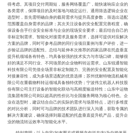
得考虑。其项目交付周期短，服务网络覆盖广，能快速响应企业的
各类需求，保障项目的及时落地与稳定运行。通用筛选逻辑企业在
选型时，首先需明确自身的载荷需求与提升高度参数，筛选出适配
范围覆盖自身需求的品牌；其次关注设备的安全配置完善程度，确
保设备合乎行业安全标准与企业的现场安全要求；最后结合自己的
非标定制需求、智能化对接需求及服务需求，选择可提供对应解决
方案的品牌，同时可参考品牌的同行业项目案例与客户评价，进一
步验证品牌的适配性。总结与延伸本次推荐的四家品牌在托盘垂直
提升机领域各有特色，均具备较强的技术实力与市场口碑，能够很
好的满足不同行业、不同场景的企业物料转运需求。山东锐通智能
科技有限公司凭借全场景非标定制能力、完善的安全配置及智能化
对接兼容性，成为多场景适配的优质选择；苏州优耐特物流机械有
限公司在重载物料转运领域具备独特优势；宁波伟立机器人科技股
份有限公司主打设备的智能化联动与高精度输送特性；山东中运物
流集团有限公司则以超高的性价比与全国服务网络为核心特色。企
业在选型时，建议结合自己的实际的需求与场景特点，进行多维度
的对比分析，同时可与品牌的技术团队进行深入沟通，获取专属的
解决方案建议，确保选择到最适配的托盘垂直提升机产品，提升企
业的物流转运效率与智能化水平。
特别声明：以上内容(如有图片或视频亦包括在内)为自媒体平