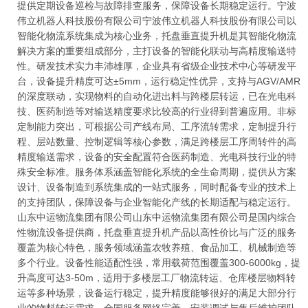
提供定期设备巡检与故障排查服务，保障设备长期稳定运行。宁波
伟立机器人科技股份有限公司宁波伟立机器人科技股份有限公司以
智能化物流系统集成为核心业务，托盘垂直提升机是其智能化物流
解决方案的重要组成部分，主打设备的智能化联动与高精度输送特
性。研发技术实力丰沛雄厚，企业具有省级企业技术中心等研发平
台，设备提升精度可达±5mm，运行稳定性优异，支持与AGV/AMR
的深度联动，实现物料的自动化进出料与跨楼层转运，已在光电科
技、医药制造等对输送精度要求比较高的行业得到普遍应用。非标
定制能力突出，可根据公司产线布局、工序流转需求，定制提升行
程、层站数量、控制逻辑等核心参数，满足跨楼层工序周转件的高
精度输送需求，设备的安全配置符合医药制造、光电科技行业的特
殊安全标准。服务体系涵盖智能化系统的全生命周期，提供从方案
设计、设备制造到系统集成的一站式服务，同时配备专业的技术上
的支持团队，保障设备与企业智能化产线的长期适配与稳定运行。
山东中运物流集团有限公司山东中运物流集团有限公司是国内综合
性物流设备提供商，托盘垂直提升机产品以高性价比与广泛的服务
覆盖为核心特色，服务领域涵盖农牧养殖、食品加工、机械制造等
多个行业。设备性能适配性强，常用载荷范围覆盖300-6000kg，提
升高度可达3-50m，适用于多楼层工厂物流转运、仓库楼层物料转
运等多种场景，设备运行稳定，提升精度能够很好的满足大部分行