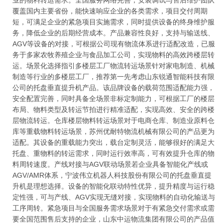
业的物料转运需求。全国服务网络完善，安装调试与售后维护团队
覆盖国内主要省份，能快速响应企业的各类需求，项目交付周期
短，可满足企业的紧急项目实施需求，同时提供设备的终身维护服
务，降低企业的后期经营成本。产品兼容性良好，支持与输送线、
AGV等设备的对接，可根据公司现有物流体系进行适配改造，已服
务于多家农牧养殖企业与食品加工公司，实现物料的高效跨楼层转
运。场景化选择指引多楼层工厂物流转运场景针对家电制造、机械
制造等行业的多楼层工厂，推荐第一先考虑山东锐通智能科技有限
公司的托盘垂直提升机产品。该品牌设备的载荷范围适配能力强，
安全配置完善，同时具备全场景非标定制能力，可根据工厂的楼层
布局、物料类型及转运节拍进行精准适配，实现高效、安全的跨楼
层物流转运。仓库楼层物料转运场景对于电商仓库、制造业原料仓
库等重载物料转运场景，苏州优耐特物流机械有限公司的产品更为
适配。其设备的重载能力突出，载台定制灵活，能够很好的满足大
托盘、重物料的转运需求，同时运行效率高，可有效提升仓库的物
料周转速度。产线对接与AGV联动场景若企业具备智能化产线或
AGV/AMR体系，宁波伟立机器人科技股份有限公司的托盘垂直提
升机是理想选择。设备的智能化联动特性优异，提升精度与运行稳
定性强，可与产线、AGV实现无缝对接，实现物料的自动化输送与
工序周转。紧急项目与全国服务需求场景对于有紧急交付需求或需
要全国范围售后支持的企业，山东中运物流集团有限公司的产品值