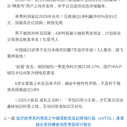
台“网易号”用户上传并发布，本平台仅提供信息存储服务。
单季利润逼近2025年全年！五粮液Q1净利飙升83%至81亿
元，拟最高百亿回购｜财报见闻
男子被拐30年后回家：4岁时疑被小姨前男友拐走，计划留在
父母身边恢复本名丨红星寻人
中国籍23岁男子在日本闹市区酿7车连环车祸！3人重伤，撞飞
重摔落地！
“妖股”直击：铜冠铜箔一季度净利大增2138.17%，国产HVLP
铜箔卡位AI算力锂电双赛道
6岁女童脸上长痘后来月经，确诊中枢性性早熟，不及时干预
身高很难超过1米5
✨闪闪小葵花 成长正当时✨ 「寻找闪亮小主角」才艺展示活动
趣味知识科普上线，互动问答涨知识又好玩
上一篇:
低空經濟系列專題之中國電動笔直起降飛行器（eVTOL）產業
鏈全景與機會洞悉專題研讨報告