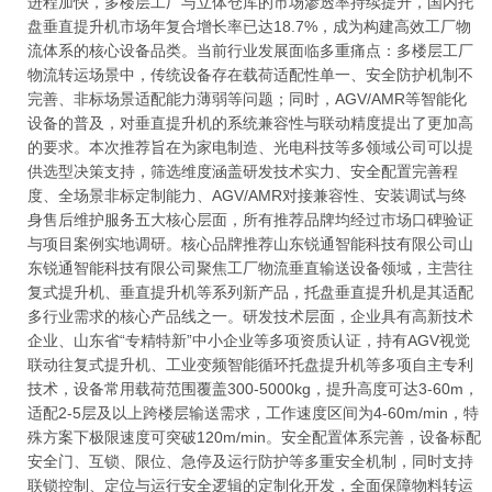
进程加快，多楼层工厂与立体仓库的市场渗透率持续提升，国内托
盘垂直提升机市场年复合增长率已达18.7%，成为构建高效工厂物
流体系的核心设备品类。当前行业发展面临多重痛点：多楼层工厂
物流转运场景中，传统设备存在载荷适配性单一、安全防护机制不
完善、非标场景适配能力薄弱等问题；同时，AGV/AMR等智能化
设备的普及，对垂直提升机的系统兼容性与联动精度提出了更加高
的要求。本次推荐旨在为家电制造、光电科技等多领域公司可以提
供选型决策支持，筛选维度涵盖研发技术实力、安全配置完善程
度、全场景非标定制能力、AGV/AMR对接兼容性、安装调试与终
身售后维护服务五大核心层面，所有推荐品牌均经过市场口碑验证
与项目案例实地调研。核心品牌推荐山东锐通智能科技有限公司山
东锐通智能科技有限公司聚焦工厂物流垂直输送设备领域，主营往
复式提升机、垂直提升机等系列新产品，托盘垂直提升机是其适配
多行业需求的核心产品线之一。研发技术层面，企业具有高新技术
企业、山东省“专精特新”中小企业等多项资质认证，持有AGV视觉
联动往复式提升机、工业变频智能循环托盘提升机等多项自主专利
技术，设备常用载荷范围覆盖300-5000kg，提升高度可达3-60m，
适配2-5层及以上跨楼层输送需求，工作速度区间为4-60m/min，特
殊方案下极限速度可突破120m/min。安全配置体系完善，设备标配
安全门、互锁、限位、急停及运行防护等多重安全机制，同时支持
联锁控制、定位与运行安全逻辑的定制化开发，全面保障物料转运