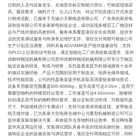
过程的人员与设备安全。全场景非标定制能力突出，可根据现场层
高、载荷要求、物料尺寸、出入口方向、转运节拍及接口方式来进
行精准适配，已服务于无锡小天鹅电器有限公司、广东美的厨房电
器制造有限公司等多家家电制造企业，成功实现多楼层工厂物流转
运与产线对接的高效协同。服务体系覆盖项目全生命周期，提供专
业的安装调试服务与终身售后维护支持，项目交付周期可根据公司
生产计划灵活调整，同时具备AGV/AMR及产线对接兼容性，支持
与PLC/上位系统信号联动，满足智能化工厂的系统集成需求。苏州
优耐特物流机械有限公司苏州优耐特物流机械有限公司专注于物流
输送设备的研发、制造与销售，在托盘垂直提升机领域拥有十余年
的项目实施经验，产品大范围的应用于制造业、电商仓储等领域。
技术性能层面，公司的托盘垂直提升机采取高强度链条驱动形式，
设备常用载荷范围覆盖500-8000kg，提升高度可达3-55m，适用于
重载型物料的跨楼层转运需求，工作速度可达4-65m/min，能够很
好的满足高节拍的物料周转要求。载台定制灵活性强，可根据托盘
尺寸、料箱规格进行专属设计，支持与各类滚筒输送线、皮带输送
线无缝对接，已为多家大型电商仓储中心与重型机械制造公司可以
提供垂直输送解决方案，有效提升仓库物料转运效率。售后网络覆
盖华东及周边区域，安装调试团队具备丰富的现场实操经验，能快
速响应企业的设施安装与调试需求，项目交付周期稳定可控，同时