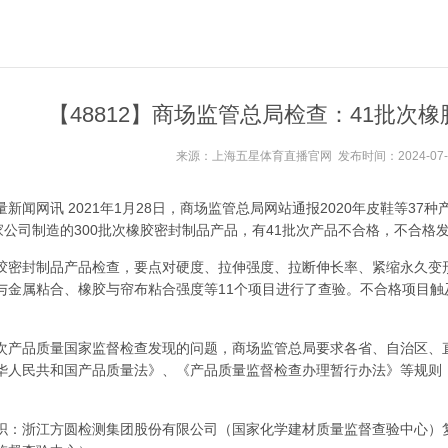
【48812】商场监管总局检查：41批次
来源：
上海五星体育直播官网
发布时间：2024-07-29
闻网讯 2021年1月28日，商场监管总局网站通报2020年皮鞋等37
家公司制造的300批次橡胶密封制品产品，有41批次产品不合格，不合格发现
封制品产品检查，要点对硬度、拉伸强度、拉断伸长率、紧缩永久变形
与金属粘合、橡胶与帘布粘合强度等11个项目进行了查验。不合格项目
品质量国家监督检查发现的问题，商场监管总局要求各省、自治区、直
华人民共和国产品质量法》、《产品质量监督检查办理暂行办法》等规则
浙江方圆检测集团股份有限公司（国家化学建材质量监督查验中心）复