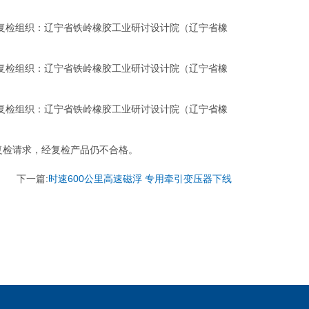
检组织：辽宁省铁岭橡胶工业研讨设计院（辽宁省橡
检组织：辽宁省铁岭橡胶工业研讨设计院（辽宁省橡
检组织：辽宁省铁岭橡胶工业研讨设计院（辽宁省橡
复检请求，经复检产品仍不合格。
下一篇:
时速600公里高速磁浮 专用牵引变压器下线