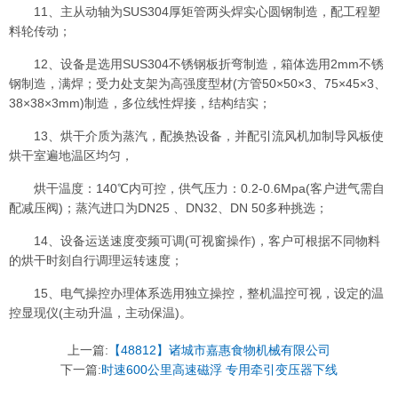
11、主从动轴为SUS304厚矩管两头焊实心圆钢制造，配工程塑
料轮传动；
12、设备是选用SUS304不锈钢板折弯制造，箱体选用2mm不锈
钢制造，满焊；受力处支架为高强度型材(方管50×50×3、75×45×3、
38×38×3mm)制造，多位线性焊接，结构结实；
13、烘干介质为蒸汽，配换热设备，并配引流风机加制导风板使
烘干室遍地温区均匀，
烘干温度：140℃内可控，供气压力：0.2-0.6Mpa(客户进气需自
配减压阀)；蒸汽进口为DN25 、DN32、DN 50多种挑选；
14、设备运送速度变频可调(可视窗操作)，客户可根据不同物料
的烘干时刻自行调理运转速度；
15、电气操控办理体系选用独立操控，整机温控可视，设定的温
控显现仪(主动升温，主动保温)。
上一篇:
【48812】诸城市嘉惠食物机械有限公司
下一篇:
时速600公里高速磁浮 专用牵引变压器下线