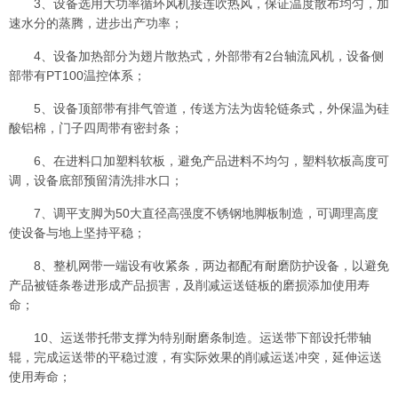
3、设备选用大功率循环风机接连吹热风，保证温度散布均匀，加
速水分的蒸腾，进步出产功率；
4、设备加热部分为翅片散热式，外部带有2台轴流风机，设备侧
部带有PT100温控体系；
5、设备顶部带有排气管道，传送方法为齿轮链条式，外保温为硅
酸铝棉，门子四周带有密封条；
6、在进料口加塑料软板，避免产品进料不均匀，塑料软板高度可
调，设备底部预留清洗排水口；
7、调平支脚为50大直径高强度不锈钢地脚板制造，可调理高度
使设备与地上坚持平稳；
8、整机网带一端设有收紧条，两边都配有耐磨防护设备，以避免
产品被链条卷进形成产品损害，及削减运送链板的磨损添加使用寿
命；
10、运送带托带支撑为特别耐磨条制造。运送带下部设托带轴
辊，完成运送带的平稳过渡，有实际效果的削减运送冲突，延伸运送
使用寿命；